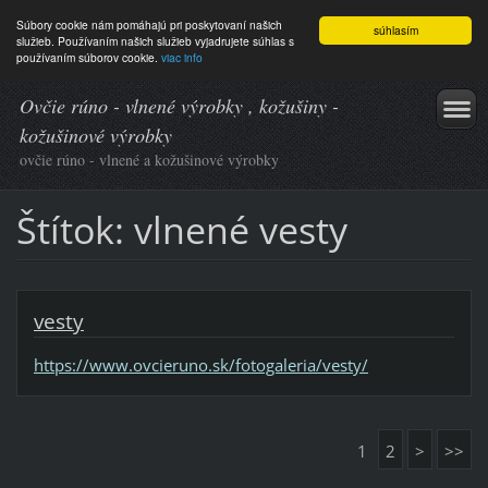
Súbory cookie nám pomáhajú pri poskytovaní našich
súhlasím
služieb. Používaním našich služieb vyjadrujete súhlas s
používaním súborov cookie.
viac info
Ovčie rúno - vlnené výrobky , kožušiny -
kožušinové výrobky
ovčie rúno - vlnené a kožušinové výrobky
Štítok: vlnené vesty
vesty
https://www.ovcieruno.sk/fotogaleria/vesty/
1
2
>
>>