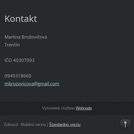
Kontakt
Martina Brožovičová
Trenčín
IČO 40307093
0949318660
mbrozovi
cova@gma
il.com
Vytvorené službou
Webnode
Zobraziť:
Mobilnú verziu
|
Štandardnú verziu