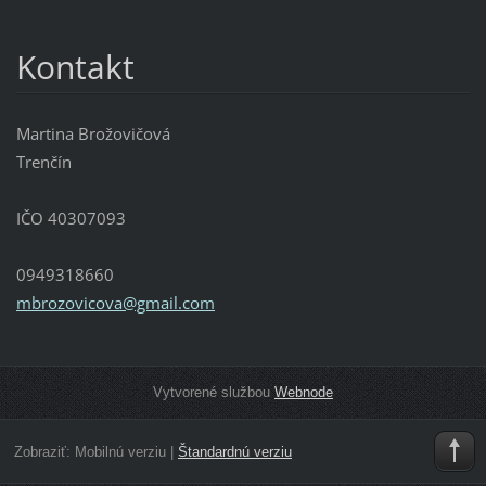
Kontakt
Martina Brožovičová
Trenčín
IČO 40307093
0949318660
mbrozovi
cova@gma
il.com
Vytvorené službou
Webnode
Zobraziť:
Mobilnú verziu
|
Štandardnú verziu