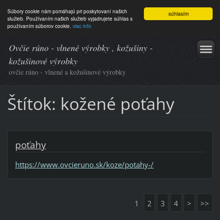
Súbory cookie nám pomáhajú pri poskytovaní našich
súhlasím
služieb. Používaním našich služieb vyjadrujete súhlas s
používaním súborov cookie.
viac info
Ovčie rúno - vlnené výrobky , kožušiny -
kožušinové výrobky
ovčie rúno - vlnené a kožušinové výrobky
Štítok: kožené poťahy
poťahy
https://www.ovcieruno.sk/koze/potahy-/
1
2
3
4
>
>>