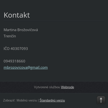
Kontakt
Martina Brožovičová
Trenčín
IČO 40307093
0949318660
mbrozovi
cova@gma
il.com
Vytvorené službou
Webnode
Zobraziť:
Mobilnú verziu
|
Štandardnú verziu