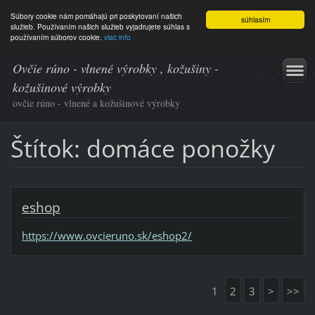
Súbory cookie nám pomáhajú pri poskytovaní našich
súhlasím
služieb. Používaním našich služieb vyjadrujete súhlas s
používaním súborov cookie.
viac info
Ovčie rúno - vlnené výrobky , kožušiny -
kožušinové výrobky
ovčie rúno - vlnené a kožušinové výrobky
Štítok: domáce ponožky
eshop
https://www.ovcieruno.sk/eshop2/
1
2
3
>
>>