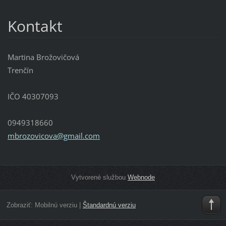
Kontakt
Martina Brožovičová
Trenčín
IČO 40307093
0949318660
mbrozovi
cova@gma
il.com
Vytvorené službou
Webnode
Zobraziť:
Mobilnú verziu
|
Štandardnú verziu