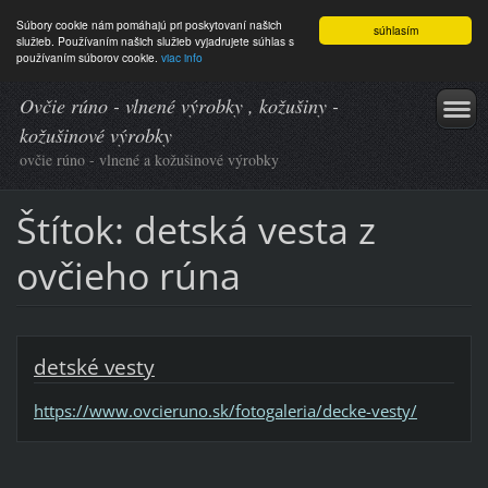
Súbory cookie nám pomáhajú pri poskytovaní našich
súhlasím
služieb. Používaním našich služieb vyjadrujete súhlas s
používaním súborov cookie.
viac info
Ovčie rúno - vlnené výrobky , kožušiny -
kožušinové výrobky
ovčie rúno - vlnené a kožušinové výrobky
Štítok: detská vesta z
ovčieho rúna
detské vesty
https://www.ovcieruno.sk/fotogaleria/decke-vesty/