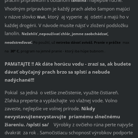
pracím prípravkom s obsahom
najlepšie ručne.
lanolína -
Vhodným prípravkom je každý prach alebo šampon majúci
v názve slovko
, ktorý aj vyperie aj ošetrí a majú ho v
Woll
každej drogérii. V návode musíte nájsť v zložení podsložku
lanolín.
Nežehliť ,nepoužívať chlór, jemne zaobchádzať,
neodstreďovať.
Po použití, už
netreba dávať aviváž.
Pranie v práčke
max
na
30° C
, program na jemné pranie - ktorý iba húpe bubnom .
PAMäTAJTE !! Ak dáte horúcu vodu - zrazí sa, ak budete
dávať obyčajný prach brzo sa splstí a nebude
nadýchané!!!
Pokial
sa jedná o vetšie znečistenie, využite čistiareň.
Zľahka preperte a vypláchajte
vo vlažnej vode. Volno
zaveste, nejlepšie ve volnej prírode.
Nikdy
nevystavujtenevystavujte príamému slnečnému
žiareniu. /splstí sa/
Výrobky z ovčieho rúna perte najvyše
dvakrát za
rok . Samočistíacu schopnosť výrobkov podporte