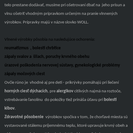
telo prestane dodávať, musíme pri ošetrovaní dbať na jeho prísun a
vlnu ošetríť vhodným prípravkom určeným na pranie vlnnených
výrobkov. Prípravky majú v názve slovko WOLL.
Vlnené výrobky pôsobia na nasledujúce ochorenia:
reumatizmus
,
bolesti chrbtice
zápaly svalov a šliach
,
poruchy krvného obehu
úrazové poškodenia nervovej sústavy
,
gynekologické problémy
zápaly močových ciest
Ovčie rúno je vhodné aj pre deti - prikrývky pomáhajú pri liečení
horných ciesť dýchacích
, pre
alergikov
citlivých najmä na roztoče,
vstrebávanie ľanolínu do pokožky tiež prináša úťavu pri
bolesti
klbov
.
Zdravotné pôsobenie
výrobkov spočíva v tom, že chorľavé miesta sú
vystavované stálemu príjemnému teplu, ktoré upravuje krvný obeh a