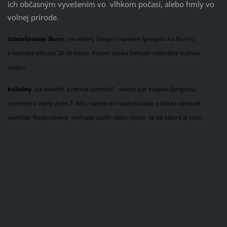
ích občasným vyvešením vo vlhkom počasí, alebo hmly vo
volnej prírode.
Odstaňovanie škvrn
: neriedený šampon naneste špongiou na škvrnu
a nechajte pôsobiť 20-30 minut. Potom zľahka šampon odstráňte vlažnou
vodou.
Kožušiny
iba navlhčiť a nechať uschnúť!! návod-pár kvapiek šamponu,
rozrieďte v teplej vode 2- 3dcl, nalejte do rozprašovača, a zľahka výrobok
navhčite. Rozprestrený nechajte usušiť. takto rýchlo sa dá ošetriť aj rúno.