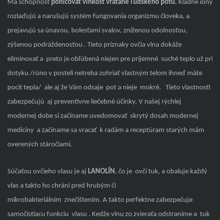
Má schopnosť
pohlcovať
vlhkosť vrátane ľudského potu.
Kladné ióny
rozlaďujú a narušujú systém fungovania organizmu človeka, a
prejavujú sa únavou, bolesťami svalov, zníženou odolnosťou,
zýšenou podráždenosťou . Tieto príznaky ovčia vlna dokáže
eliminovať a preto je obľúbená niejen pre príjemné suché teplo už pri
dotyku /rúno v posteli netreba zohriať vlastným telom ihneď máte
pocit tepla/ ale aj že Vám odsaje pot a nieje mokré. Tieto vlastnosti
zabezpečujú aj preventívne liečebné účinky. V našej rýchlej
modernej dobe si začíname uvedomovať skrytý dosah modernej
medicíny a začíname sa vracať k radám a receptúram starých mám
overených stáročiami.
Súčaťou ovčieho vlasu je aj
LANOLÍN
, čo je ovčí tuk, a obaluje každý
vlas a takto ho chráni pred hrubým či
mikrobakteriálním znečištením. A takto perfektne zabezpečuje
samočistiacu funkciu vlasu . Kedže vlnu zo zvieraťa odstraníme a tuk