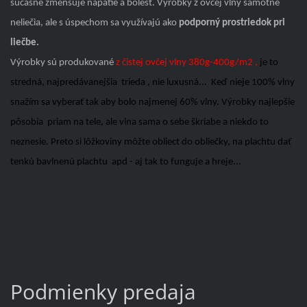
súčasne zmenšuje napätie a bolesť. Výrobky z ovčej vlny samotné
neliečia, ale s úspechom sa využívajú ako
podporný prostriedok pri
liečbe.
Výrobky sú produkované
z čistej ovčej
vlny 380g-400g/m2 ,
je to
stredná, najpredávanejšia trieda , nie luxusná... Keď nieje 100% vlny
snažím sa vyberať tak aby bolo najmenej 60% vlny. Výrobky najlepšie
pôsobia priam na tele, ale vlna sama o sebe škriabe a niekdo to
neznesie. Preto si lôžkoviny môžte obliect do obliečky, na plachtu dať
tenkú bavlnenú plachtu apd - aj tak to funguje a hreje...
Podmienky predaja