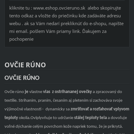
kliknite tu : www.eshop.ovcieruno.sk alebo skopírujte
tento odkaz a vložte do priečinku kde zadáváte adresu
webu . ak sa Vám nedarí prekliknúť do e-shopu, napíšte
mi email. pošlem Vám priamy link. Ďakujem za
pochopenie
OVČIE RÚNO
OVČIE RÚNO
Ovčie rúno
je
vlastne
vlas z ostrihananej ovečky
a zpracovaný do
textílie. Strihaním, praním, česaním aj pletením si zachováva svoje
výjimočné vlastnosti - dynamicky sa
zmršťovať a rozťahovať vplyvom
teploty
okolia.Ovlplyvňuje to udržanie
stálej teploty tela
a dovoľuje
voľné dýchanie celým povrchom kože napriek tomu, že je prikrytá.